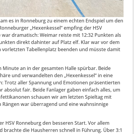
a kam es in Ronneburg zu einem echten Endspiel um den
im Ronneburger „Hexenkessel“ empfing der HSV
war dramatisch: Weimar reiste mit 12:32 Punkten als
nkten direkt dahinter auf Platz elf. Klar war vor dem
em vorletzten Tabellenplatz beenden und müsste damit
n Minute an in der gesamten Halle spürbar. Beide
phäre und verwandelten den „Hexenkessel“ in eine
h: Trotz aller Spannung und Emotionen präsentierten
 absolut fair. Beide Fanlager gaben einfach alles, um
fettikanonen schauen wir am letzten Spieltag mit
en Rängen war überragend und eine wahnsinnige
er HSV Ronneburg den besseren Start. Vor allem
brachte die Hausherren schnell in Führung. Über 3:1