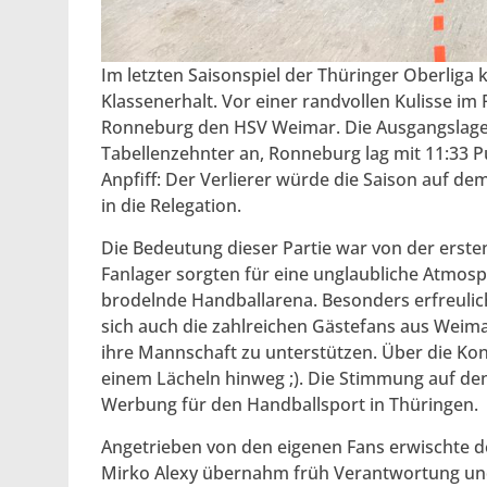
Im letzten Saisonspiel der Thüringer Oberlig
Klassenerhalt. Vor einer randvollen Kulisse 
Ronneburg den HSV Weimar. Die Ausgangslage 
Tabellenzehnter an, Ronneburg lag mit 11:33 Pu
Anpfiff: Der Verlierer würde die Saison auf d
in die Relegation.
Die Bedeutung dieser Partie war von der erste
Fanlager sorgten für eine unglaubliche Atmos
brodelnde Handballarena. Besonders erfreulic
sich auch die zahlreichen Gästefans aus Weimar
ihre Mannschaft zu unterstützen. Über die Kon
einem Lächeln hinweg ;). Die Stimmung auf d
Werbung für den Handballsport in Thüringen.
Angetrieben von den eigenen Fans erwischte d
Mirko Alexy übernahm früh Verantwortung und 