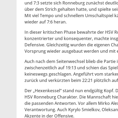
und 7:3 setzte sich Ronneburg zunächst deutlic
über dem Strich gehalten hatte, und spielte s
Mit viel Tempo und schnellem Umschaltspiel kä
wieder auf 7:6 heran.
In dieser kritischen Phase bewahrte der HSV 
konzentrierter und konsequenter, machte insge
Defensive. Gleichzeitig wurden die eigenen Cha
Vorsprung wieder ausgebaut werden und mit ei
Auch nach dem Seitenwechsel blieb die Partie
zwischenzeitlich auf 19:13 und schien das Spie
keineswegs geschlagen. Angeführt vom starke
zurück und verkürzten beim 22:21 plötzlich auf
Der „Hexenkessel“ stand nun endgültig Kopf. 
HSV Ronneburg Charakter. Die Mannschaft hi
die passenden Antworten. Vor allem Mirko Alex
Verantwortung. Auch Kyrylo Smielkov, Oleksand
Akzente in der Offensive.