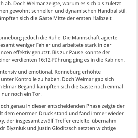
h ab. Doch Weimar zeigte, warum es sich bis zuletzt
einen gewohnt schnellen und dynamischen Handballstil.
mpften sich die Gäste Mitte der ersten Halbzeit
Ronneburg jedoch die Ruhe. Die Mannschaft agierte
samt weniger Fehler und arbeitete stark in der
ncen effektiv genutzt. Bis zur Pause konnte der
ner verdienten 16:12-Führung ging es in die Kabinen.
 intensiv und emotional. Ronneburg erhöhte
l unter Kontrolle zu haben. Doch Weimar gab sich
n Elmar Begand kämpften sich die Gäste noch einmal
 nur noch ein Tor.
Doch genau in dieser entscheidenden Phase zeigte der
elt dem enormen Druck stand und fand immer wieder
y, der insgesamt zwölf Treffer erzielte, übernahm
r Blyzniuk und Justin Glöditzsch setzten wichtige