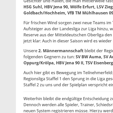
Gesichter und Hallen, die man mittlerweile f
HSG Suhl, HBV Jena 90, Wölfe Erfurt, LSV Zi
Goldbach/Hochheim, VfB TM Mühlhausen 09,
Für frischen Wind sorgen zwei neue Teams im
Aufsteiger aus der Landesliga zur Liga hinzu,
Reserve aus der Mitteldeutschen Oberliga den
jetzt klar: Auch in dieser Saison wird es wiede
Unsere
2. Männermannschaft
bleibt der Regi
folgenden Gegnern zu tun:
SV BW Auma, SV Auf
Oppurg/Krölpa, HBV Jena 90 II, TSV Eisenberg
Auch hier gibt es Bewegung im Teilnehmerfeld
Regionsliga Staffel 1 den Sprung in die Liga g
Staffel 2 zu uns und der Spielplan verspricht 
Weiterhin bleibt die endgültige Entscheidung 
Dennoch werden alle Spieler, Trainer, Schiedsri
neuen System registrieren müsse. Hierzu werd