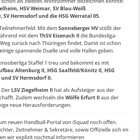
ast schon als zweites Wohnzimmer bezeichnen könnte:
egelheim, HSV Weimar, SV Blau-Weiß
 SV Hermsdorf und die HSG Werratal 05
.
 Teilnehmerfeld: Mit dem
Sonneberger HV
stößt der
 während mit dem
ThSV Eisenach II
die Bundesliga-
 Weg zurück nach Thüringen findet. Damit ist schon
r einige spannende Duelle und volle Hallen geben.
onsoberliga Staffel 1 treu und bekommt es mit
bau Altenburg II, HSG Saalfeld/Könitz II, HSG
 und SV Hermsdorf II.
: Der
LSV Ziegelheim II
hat als Aufsteiger aus der
eschafft. Zudem wechseln die
Wölfe Erfurt II
aus der
einige neue Herausforderungen.
zum neuen Handball-Portal von iSquad noch offen.
chter, Zeitnehmer & Sekretäre, sowie Offizielle sich im
en wir explizit nochmal informieren