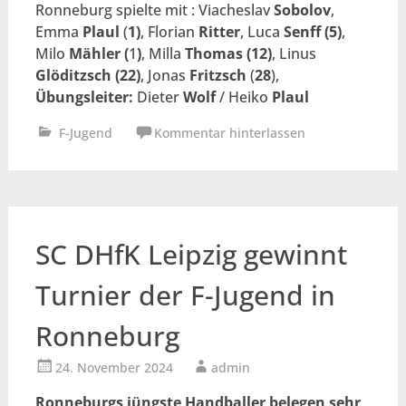
Ronneburg spielte mit : Viacheslav
Sobolov
,
Emma
Plaul
(
1)
, Florian
Ritter
, Luca
Senff (5)
,
Milo
Mähler (
1
)
, Milla
Thomas (12)
, Linus
Glöditzsch (22)
, Jonas
Fritzsch
(
28
),
Übungsleiter:
Dieter
Wolf
/ Heiko
Plaul
F-Jugend
Kommentar hinterlassen
SC DHfK Leipzig gewinnt
Turnier der F-Jugend in
Ronneburg
24. November 2024
admin
Ronneburgs jüngste Handballer belegen sehr