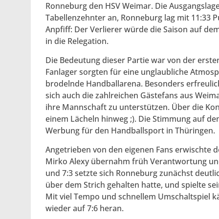
Ronneburg den HSV Weimar. Die Ausgangslage 
Tabellenzehnter an, Ronneburg lag mit 11:33 Pu
Anpfiff: Der Verlierer würde die Saison auf d
in die Relegation.
Die Bedeutung dieser Partie war von der erste
Fanlager sorgten für eine unglaubliche Atmos
brodelnde Handballarena. Besonders erfreulic
sich auch die zahlreichen Gästefans aus Weimar
ihre Mannschaft zu unterstützen. Über die Kon
einem Lächeln hinweg ;). Die Stimmung auf d
Werbung für den Handballsport in Thüringen.
Angetrieben von den eigenen Fans erwischte d
Mirko Alexy übernahm früh Verantwortung und 
und 7:3 setzte sich Ronneburg zunächst deutlic
über dem Strich gehalten hatte, und spielte s
Mit viel Tempo und schnellem Umschaltspiel kä
wieder auf 7:6 heran.