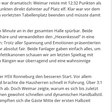
war dramatisch: Weimar reiste mit 12:32 Punkten als
nkten direkt dahinter auf Platz elf. Klar war vor dem
em vorletzten Tabellenplatz beenden und müsste damit
n Minute an in der gesamten Halle spürbar. Beide
phäre und verwandelten den „Hexenkessel“ in eine
h: Trotz aller Spannung und Emotionen präsentierten
 absolut fair. Beide Fanlager gaben einfach alles, um
fettikanonen schauen wir am letzten Spieltag mit
en Rängen war überragend und eine wahnsinnige
er HSV Ronneburg den besseren Start. Vor allem
brachte die Hausherren schnell in Führung. Über 3:1
h ab. Doch Weimar zeigte, warum es sich bis zuletzt
einen gewohnt schnellen und dynamischen Handballstil.
mpften sich die Gäste Mitte der ersten Halbzeit