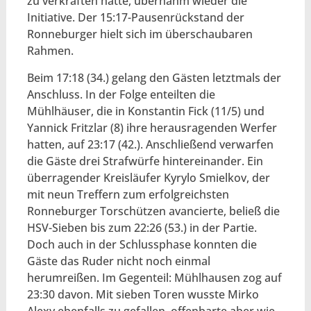
zu verkraften hatte, übernahm wieder die
Initiative. Der 15:17-Pausenrückstand der
Ronneburger hielt sich im überschaubaren
Rahmen.
Beim 17:18 (34.) gelang den Gästen letztmals der
Anschluss. In der Folge enteilten die
Mühlhäuser, die in Konstantin Fick (11/5) und
Yannick Fritzlar (8) ihre herausragenden Werfer
hatten, auf 23:17 (42.). Anschließend verwarfen
die Gäste drei Strafwürfe hintereinander. Ein
überragender Kreisläufer Kyrylo Smielkov, der
mit neun Treffern zum erfolgreichsten
Ronneburger Torschützen avancierte, beließ die
HSV-Sieben bis zum 22:26 (53.) in der Partie.
Doch auch in der Schlussphase konnten die
Gäste das Ruder nicht noch einmal
herumreißen. Im Gegenteil: Mühlhausen zog auf
23:30 davon. Mit sieben Toren wusste Mirko
Alexy ebenfalls zu gefallen, offenbarte aber wie