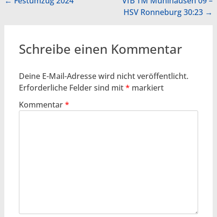
Beitragsnavigation
←
Festumzug 2024
VfB TM Mühlhausen 09 –
HSV Ronneburg 30:23
→
Schreibe einen Kommentar
Deine E-Mail-Adresse wird nicht veröffentlicht.
Erforderliche Felder sind mit
*
markiert
Kommentar
*